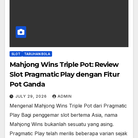
SLOT
TARUHAN BOLA
Mahjong Wins Triple Pot: Review
Slot Pragmatic Play dengan Fitur
Pot Ganda
JULY 29, 2026
ADMIN
Mengenal Mahjong Wins Triple Pot dari Pragmatic
Play Bagi penggemar slot bertema Asia, nama
Mahjong Wins bukanlah sesuatu yang asing.
Pragmatic Play telah merilis beberapa varian sejak