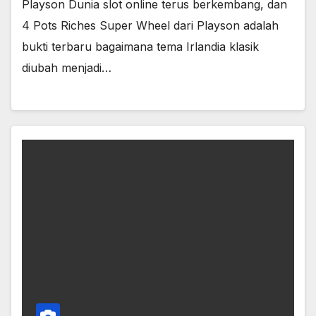
Playson Dunia slot online terus berkembang, dan
4 Pots Riches Super Wheel dari Playson adalah
bukti terbaru bagaimana tema Irlandia klasik
diubah menjadi…