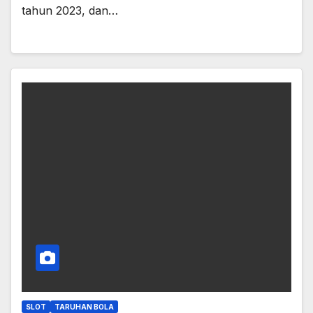
tahun 2023, dan…
SLOT
TARUHAN BOLA