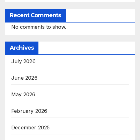
Recent Comments
No comments to show.
Archives
July 2026
June 2026
May 2026
February 2026
December 2025